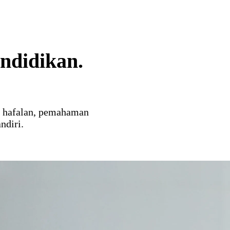
endidikan.
n hafalan, pemahaman
ndiri.